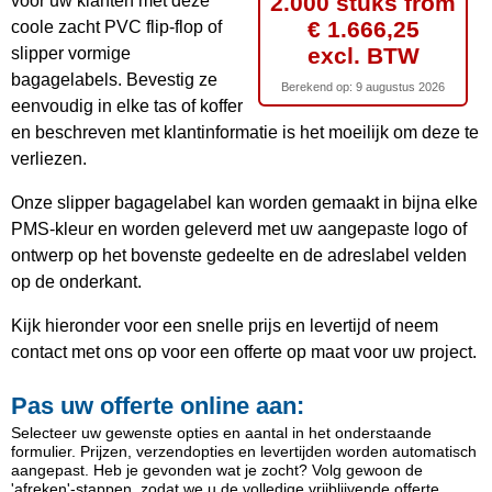
2.000 stuks from
voor uw klanten met deze
€ 1.666,25
coole zacht PVC flip-flop of
excl. BTW
slipper vormige
bagagelabels. Bevestig ze
Berekend op:
9 augustus 2026
eenvoudig in elke tas of koffer
en beschreven met klantinformatie is het moeilijk om deze te
verliezen.
Onze slipper bagagelabel kan worden gemaakt in bijna elke
PMS-kleur en worden geleverd met uw aangepaste logo of
ontwerp op het bovenste gedeelte en de adreslabel velden
op de onderkant.
Kijk hieronder voor een snelle prijs en levertijd of neem
contact met ons op voor een offerte op maat voor uw project.
Pas uw offerte online aan:
Selecteer uw gewenste opties en aantal in het onderstaande
formulier. Prijzen, verzendopties en levertijden worden automatisch
aangepast. Heb je gevonden wat je zocht? Volg gewoon de
'afreken'-stappen, zodat we u de volledige vrijblijvende offerte