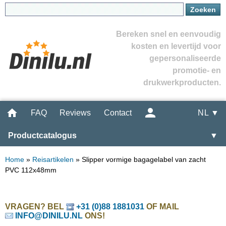
Bereken snel en eenvoudig
kosten en levertijd voor
gepersonaliseerde
promotie- en
drukwerkproducten.
FAQ
Reviews
Contact
NL ▼
Productcatalogus
▼
Home
»
Reisartikelen
»
Slipper vormige bagagelabel van zacht
PVC 112x48mm
VRAGEN? BEL
+31 (0)88 1881031
OF MAIL
INFO@DINILU.NL
ONS!