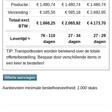
Productie :
€ 1.480,74
€ 1.480,74
€ 1.480,74
Verzending :
€ 185,50
€ 585,18
€ 2.692,95
Totaal excl.
€ 1.666,25
€ 2.065,92
€ 4.173,70
BTW :
76 - 110
27 - 34
27 - 29
Levertijd ≈
dagen
dagen
dagen
TIP: Transportkosten worden berekend over de totale
offerte/bestelling. Bespaar door verschillende items in
een keer te bestellen!
Aanbevolen minimale bestelhoeveelheid:
1.000
stuks