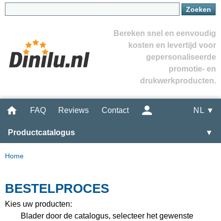
Bereken snel en eenvoudig
kosten en levertijd voor
gepersonaliseerde
promotie- en
drukwerkproducten.
FAQ
Reviews
Contact
NL ▼
Productcatalogus
▼
Home
BESTELPROCES
Kies uw producten:
Blader door de catalogus, selecteer het gewenste