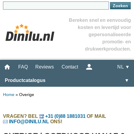
Bereken snel en eenvoudig
kosten en levertijd voor
gepersonaliseerde
promotie- en
drukwerkproducten.
FAQ
Reviews
Contact
NL ▼
Productcatalogus
▼
Home
»
Overige
VRAGEN? BEL
+31 (0)88 1881031
OF MAIL
INFO@DINILU.NL
ONS!