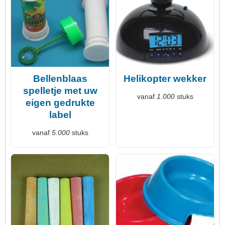
Bellenblaas
Helikopter wekker
spelletje met uw
vanaf
1.000
stuks
eigen gedrukte
label
vanaf
5.000
stuks