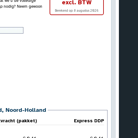
at we u de volledige
excl. BTW
hulp nodig? Neem gewoon
Berekend op:
8 augustus 2026
nd, Noord-Holland
vracht (pakket)
Express DDP