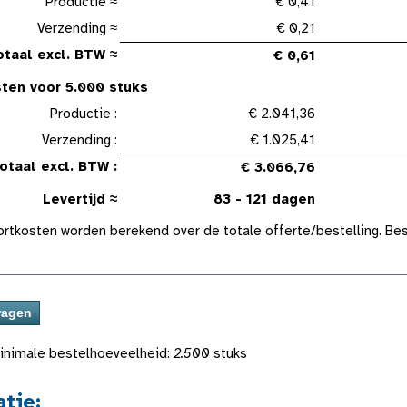
Productie ≈
€ 0,41
Verzending ≈
€ 0,21
otaal excl. BTW ≈
€ 0,61
ten voor 5.000 stuks
Productie :
€ 2.041,36
Verzending :
€ 1.025,41
otaal excl. BTW :
€ 3.066,76
Levertijd ≈
83 - 121 dagen
ortkosten worden berekend over de totale offerte/bestelling. Bes
inimale bestelhoeveelheid:
2.500
stuks
atie: