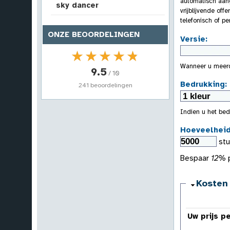
automatisch aang
sky dancer
vrijblijvende of
telefonisch of p
ONZE BEOORDELINGEN
Versie:
★★★★★
★★★★★
Wanneer u meerde
9.5
/ 10
Bedrukking:
241 beoordelingen
Indien u het bed
Hoeveelhei
st
Bespaar
12%
p
Kosten 
Uw prijs p