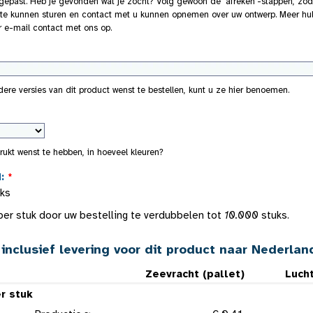
epast. Heb je gevonden wat je zocht? Volg gewoon de 'afreken'-stappen, zod
ferte kunnen sturen en contact met u kunnen opnemen over uw ontwerp. Meer 
er e-mail contact met ons op.
re versies van dit product wenst te bestellen, kunt u ze hier benoemen.
rukt wenst te hebben, in hoeveel kleuren?
d:
*
uks
er stuk door uw bestelling te verdubbelen tot
10.000
stuks.
inclusief levering voor dit product naar Nederla
Zeevracht (pallet)
Lucht
er stuk