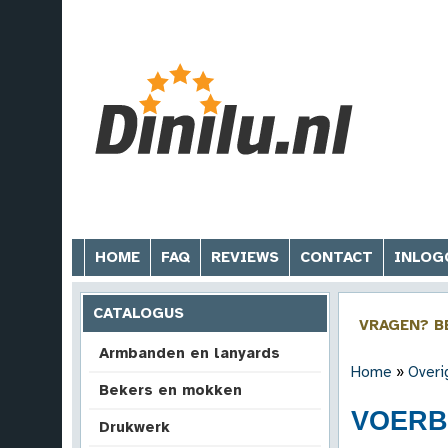
HOME
FAQ
REVIEWS
CONTACT
INLOG
CATALOGUS
VRAGEN? B
Armbanden en lanyards
Home
»
Overi
Bekers en mokken
VOERBA
Drukwerk