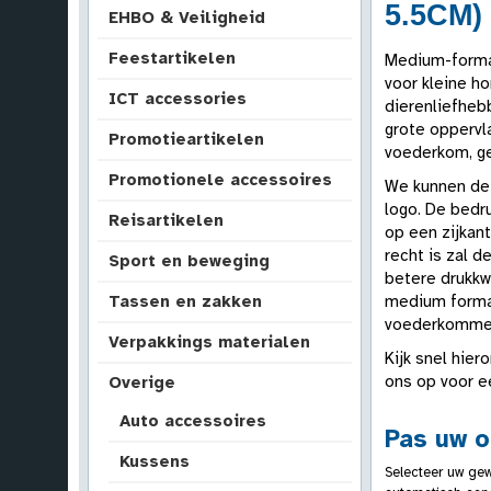
5.5CM)
EHBO & Veiligheid
Feestartikelen
Medium-formaa
voor kleine ho
ICT accessories
dierenliefhebb
grote oppervl
Promotieartikelen
voederkom, gee
Promotionele accessoires
We kunnen de 
logo. De bedr
Reisartikelen
op een zijkan
recht is zal d
Sport en beweging
betere drukkw
medium formaa
Tassen en zakken
voederkommen
Verpakkings materialen
Kijk snel hier
ons op voor e
Overige
Auto accessoires
Pas uw o
Kussens
Selecteer uw gew