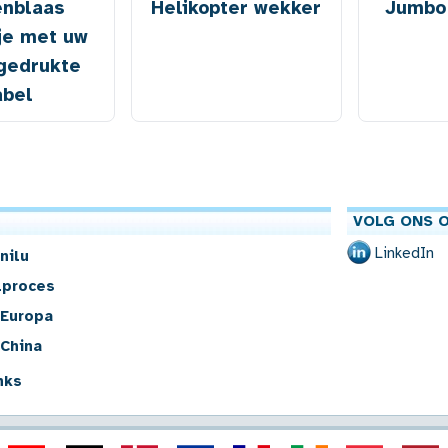
enblaas
Helikopter wekker
Jumbo 
je met uw
gedrukte
abel
VOLG ONS O
LinkedIn
nilu
lproces
 Europa
 China
nks