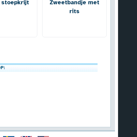
stoepkrijt
Zweetbandje met
rits
P: