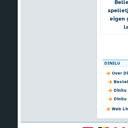
Bell
spellet
eigen 
l
DINILU
Over Di
Beste
Dinilu
Dinilu
Web Li