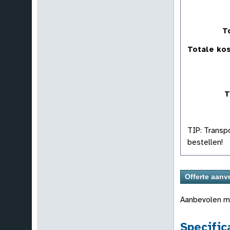
T
Totale kos
T
TIP: Transp
bestellen!
Aanbevolen m
Specific