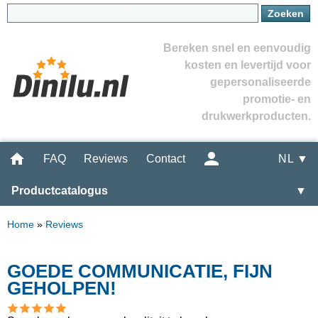
Bereken snel en eenvoudig
kosten en levertijd voor
gepersonaliseerde
promotie- en
drukwerkproducten.
FAQ
Reviews
Contact
NL ▼
Productcatalogus
▼
Home
»
Reviews
GOEDE COMMUNICATIE, FIJN
GEHOLPEN!