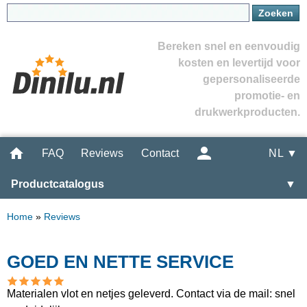
Bereken snel en eenvoudig
kosten en levertijd voor
gepersonaliseerde
promotie- en
drukwerkproducten.
FAQ
Reviews
Contact
NL ▼
Productcatalogus
▼
Home
»
Reviews
GOED EN NETTE SERVICE
Materialen vlot en netjes geleverd. Contact via de mail: snel