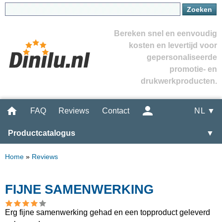
Bereken snel en eenvoudig
kosten en levertijd voor
gepersonaliseerde
promotie- en
drukwerkproducten.
FAQ
Reviews
Contact
NL ▼
Productcatalogus
▼
Home
»
Reviews
FIJNE SAMENWERKING
Erg fijne samenwerking gehad en een topproduct geleverd