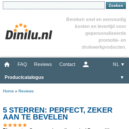
Bereken snel en eenvoudig
kosten en levertijd voor
gepersonaliseerde
promotie- en
drukwerkproducten.
FAQ
Reviews
Contact
NL ▼
Productcatalogus
▼
Home
»
Reviews
5 STERREN: PERFECT, ZEKER
AAN TE BEVELEN